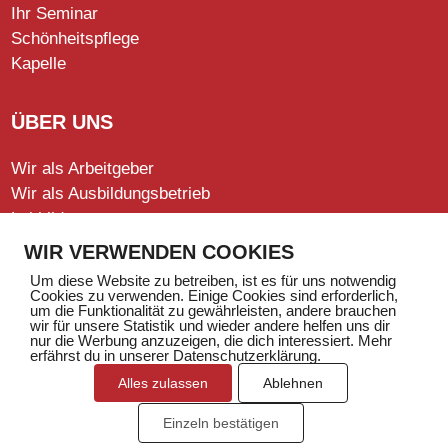
Ihr Seminar
Schönheitspflege
Kapelle
ÜBER UNS
Wir als Arbeitgeber
Wir als Ausbildungsbetrieb
Leitbild
Leitung
WIR VERWENDEN COOKIES
Offene Stellen
Um diese Website zu betreiben, ist es für uns notwendig
Stiftung
Cookies zu verwenden. Einige Cookies sind erforderlich,
um die Funktionalität zu gewährleisten, andere brauchen
wir für unsere Statistik und wieder andere helfen uns dir
nur die Werbung anzuzeigen, die dich interessiert. Mehr
erfährst du in unserer Datenschutzerklärung.
Alles zulassen
Ablehnen
Steinhauser Zentrum | 7134 Obersaxen | +41 81 920 50 00 |
Einzeln bestätigen
info@steinhauser-zentrum.ch